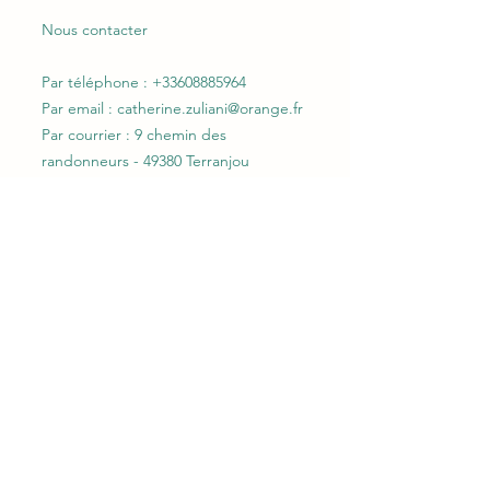
Nous contacter
Par téléphone : +33608885964
Par email :
catherine.zuliani@orange.fr
Par courrier : 9 chemin des
randonneurs - 49380 Terranjou
Données personnelles
Le traitement de vos données à
caractère personnel est régi par notre
Charte du respect de la vie privée,
disponible depuis la section "Charte
de Protection des Données
Personnelles", conformément au
Règlement Général sur la Protection
des Données 2016/679 du 27 avril 2016
(«RGPD»).