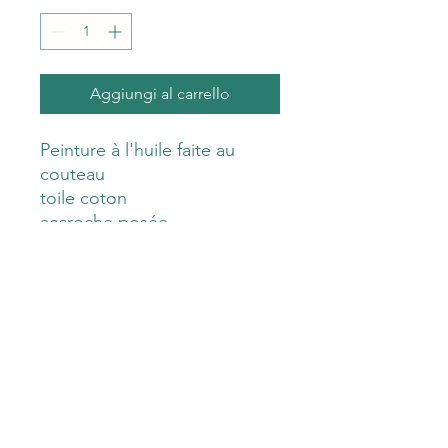
Aggiungi al carrello
Peinture à l'huile faite au
couteau
toile coton
accroche posée
Œuvre unique.
signée et contresignée
Avec sa fiche ( date,numéro
de siret...)
Catherine Zuliani
catherine.zuliani@orange.fr
Mentions légales