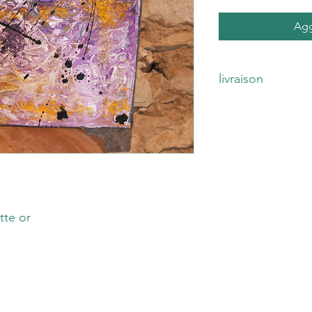
Agg
livraison
livraison non incluse 
A venir chercher sur 
tte or