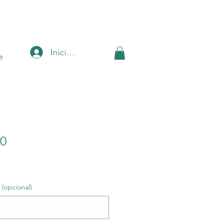
Iniciar sesión
e
60
(opcional)