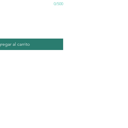
0/500
regar al carrito