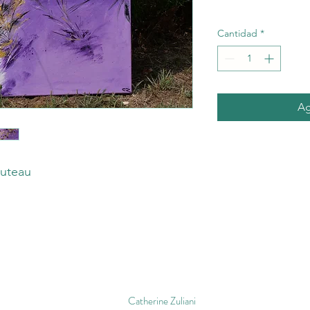
Cantidad
*
Ag
outeau
Catherine Zuliani