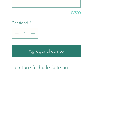
0/500
Cantidad
*
Agregar al carrito
peinture à l'huile faite au
couteau
oeuvre unique
signé et contresigné
numéro de siret
prête à être posée
Catherine Zuliani
catherine.zuliani@orange.fr