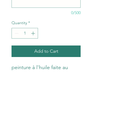
0/500
Quantity
*
Add to Cart
peinture à l'huile faite au
couteau
oeuvre unique
signé et contresigné
numéro de siret
toile coton
Catherine Zuliani
catherine.zuliani@orange.fr