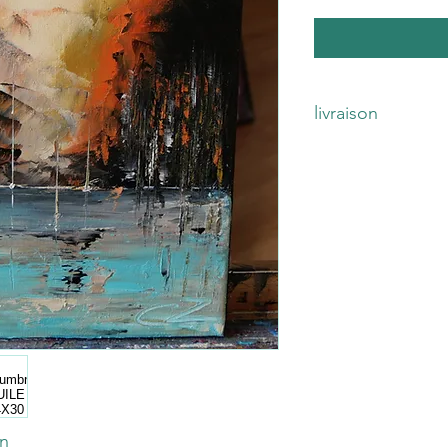
livraison
livraison par voie post
A venir chercher sur 
Livraison à domicile su
on