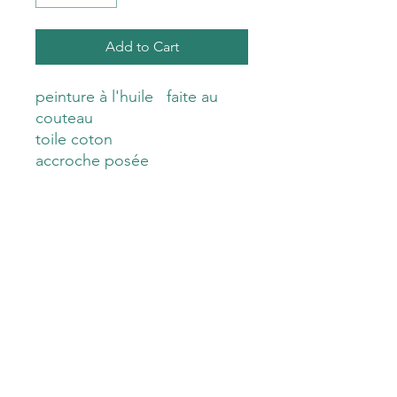
Add to Cart
peinture à l'huile faite au
couteau
toile coton
accroche posée
oeuvre unique
signée et contresignée
Avec sa fiche ( date , numéro
de siret..)
Catherine Zuliani
catherine.zuliani@orange.fr
Mentions légales
© 2023 par artiste peintre zuliani. Créé avec Wix.com